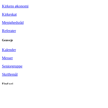
Kirkens økonomi
Kirkeskat
Menighedsråd
Referater
Genveje
Kalender
Messer
Seniorgruppe
Skriftemål
Find vej
Skt. Knud Lavard Kirke
Lyngbygårdsvej 1A
2800 Kgs. Lyngby