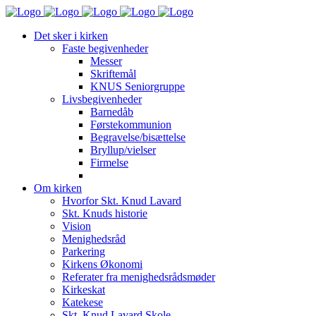
Det sker i kirken
Faste begivenheder
Messer
Skriftemål
KNUS Seniorgruppe
Livsbegivenheder
Barnedåb
Førstekommunion
Begravelse/bisættelse
Bryllup/vielser
Firmelse
Om kirken
Hvorfor Skt. Knud Lavard
Skt. Knuds historie
Vision
Menighedsråd
Parkering
Kirkens Økonomi
Referater fra menighedsrådsmøder
Kirkeskat
Katekese
Skt. Knud Lavard Skole